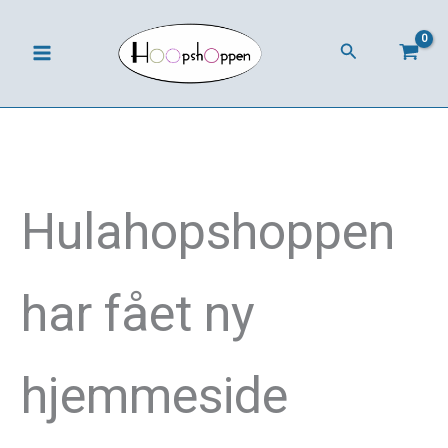
Gå
til
Søg
indholdet
Hulahop­shoppen
har fået ny
hjemmeside