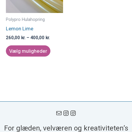
Mulighederne
kan
vælges
Polypro Hulahopring
på
Lemon Lime
varesiden
260,00
kr.
–
400,00
kr.
Vælg muligheder
For glæden, velværen og kreativiteten’s