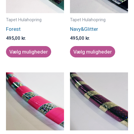
Mulighederne
Mulighe
kan
kan
vælges
vælges
Tapet Hulahopring
Tapet Hulahopring
på
på
Forest
Navy&Glitter
varesiden
varesid
495,00
kr.
495,00
kr.
Vælg muligheder
Vælg muligheder
Dette
Dette
vare
vare
har
har
flere
flere
varianter.
varianter
Mulighederne
Mulighe
kan
kan