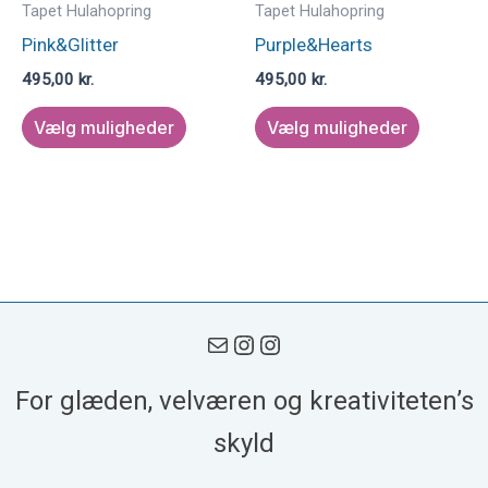
vælges
vælges
Tapet Hulahopring
Tapet Hulahopring
på
på
Pink&Glitter
Purple&Hearts
varesiden
varesid
495,00
kr.
495,00
kr.
Vælg muligheder
Vælg muligheder
For glæden, velværen og kreativiteten’s
skyld